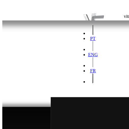
vit
PT
ENG
FR