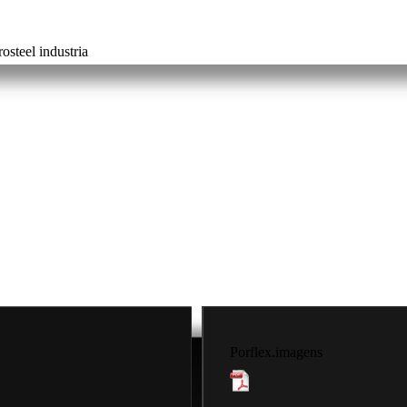
rosteel industria
Porflex.imagens