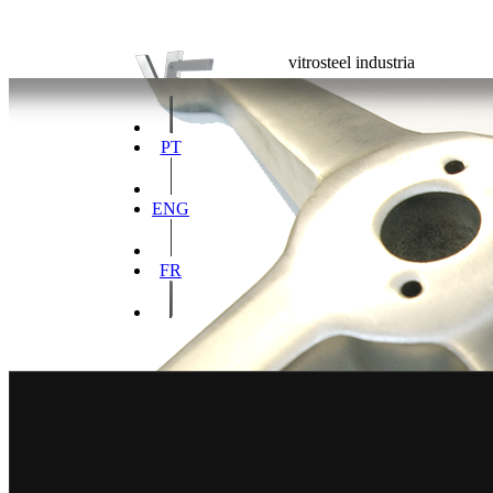
vitrosteel industria
PT
ENG
FR